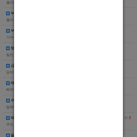
퀄리티여름
602
02.10
부산 퀄리티 선수 모집
퀄리티춘화
599
02.10
부산 27
가자이익
1395
2025.06.12
형들 비대면 급전 개인돈 대출할땐 날 찾아와줘
릴린
1537
2025.04.11
급전 필요하신분!!
담비123
1486
2025.04.10
해외에서 방송하실 남자분 있으신가요??
빠릿빠릿
1678
2025.02.18
쿠알라룸프 남자 선수모집(기본급 800, 팁포합 3000가능)
말레Bar
2069
2024.12.03
해외 일자리 구해요 !!!
3
쿠킷
1989
2024.11.25
들어와요