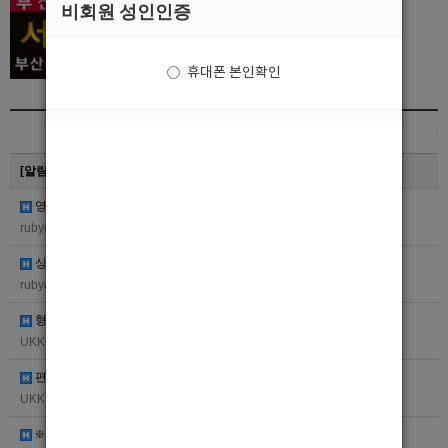
비회원 성인인증
휴대폰 본인확인
제목
[알림]
자유게시판 이용 관련 공지사항
영어/중국어 되시는 분 우대
rubyceline
247
05.27
싱가폴 와서 일해보실 분 구합니다
rubyceline
247
05.27
형님들 필요하실때 깐부 찾아주세요 항시대기입니다
UKK1000
325
04.23
편하게 문의주시면 감사하겠습니다
UKK1000
320
04.22
❇️부산 퀄리티 선수 모집!!❇️