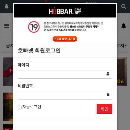
회원가입
구인정보
일자리구해요
커뮤니티
광고안내
이력서등록
공지사항
자유게시판
광고관리문의수정
호빠넷 광고자료
호빠넷 회원로그인
아이디
비밀번호
자동로그인
확인