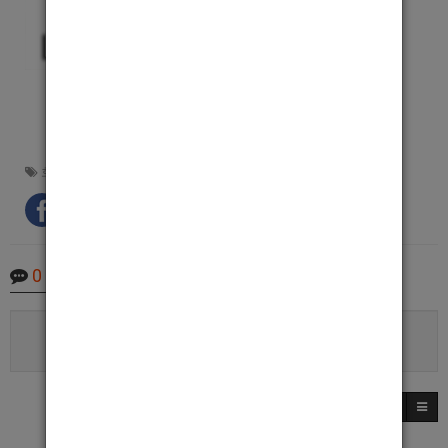
호빠선수
,
호빠넷
,
대구남보도
,
대구남자도우미
,
대구호빠
0
Comments
로그인한 회원만 댓글 등록이 가능합니다.