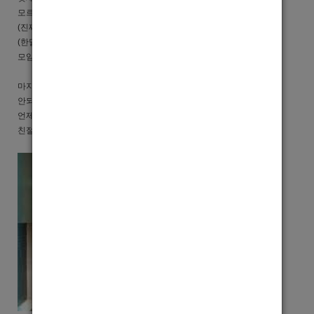
모르는 바보 들뿐입니다
(진짜 바보 아니에요~그만큼 착하다는거죠~)
(한달에 1번은 회식.단합회.야유회.휴가. 등등
모임이 많아 금방친해 져요)
마지막으로 광고를 보시고 궁금한점이나 이해가
안되시는부분이 있다면
언제든지 연락주세요.
친절하게 알려드리니 ~ 부담 갖지 말고 연락한통 주세요 ~