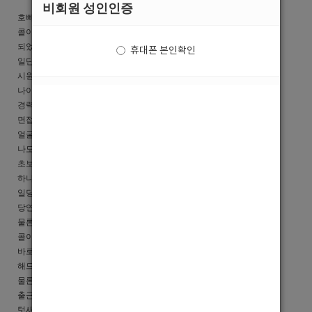
비회원 성인인증
호빠&선수의 계절 ~
콜이 많은 관계로 이렇게 광고를 올리게
되었습니다.
휴대폰 본인확인
일단 가장 걱정되고 궁금한점 ~
시원하게 해결해 드립니당 ~
나이 20살 ~ 30 대까지 키 170 이상이면 가능해요,
경력자.초보 대환영!!!!
면접시 민증 챙겨오세요(싸이패스 확인합니다.)
얼굴이 못생겨도 끼가 있다면 가능 ~ 지금 혹시
나도 가능할까?? 하시는분들 연락부터 줘요~
초보자 분들 대구에서 10년일한 부장&사장이 친절히
하나하나 가르쳐 줘요!!( 미성년자 사절 )
일당 급여는 시간당 30000 원이구요
당연 당일지급 이구요 ~
물론 같이 먹고살자고 하는건데 돈 가지고 장난 안쳐요~
콜이 많아 바쁠시 일이끝나셔도 기다리실필요 없이
바로 다음 초이스 가능하시게 택시로 이동가능하게
해드립니다.
물론 택시비 100% 지원해드립니다.
출근하셔서 퇴근까지 자기부담금 1도 없어요
텃새 ?? 그런거 느낄새도 없이 바쁘고 텃새를 부릴줄