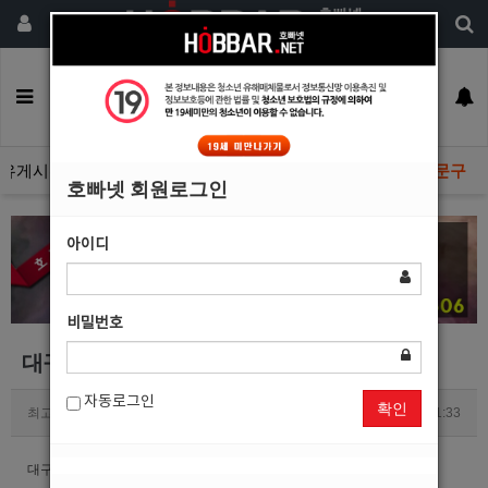
회원가입
구인정보
일자리구해요
커뮤니티
광고안내
이력서등록
유게시판
광고관리문의수정
호빠넷 광고자료
호빠넷 문구
호빠넷 회원로그인
아이디
비밀번호
대구 남자도우미 선수모집 투썸
자동로그인
확인
최고관리자
0
3857
2018.12.13 11:33
대구 남자도우미 선수모집 투썸