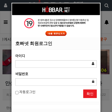
회원가입
구인정보
일자리구해요
커뮤니티
광고안내
이력서등록
유게시판
광고관리문의수정
호빠넷 광고자료
호빠넷 문구
호빠넷 회원로그인
아이디
비밀번호
안산호빠 독점콜 1위 놀자박스 선수모집합니다
자동로그인
확인
최고관리자
0
3640
2018.10.23 11:22
안산호빠 독점콜 1위 놀자박스 선수모집합니다