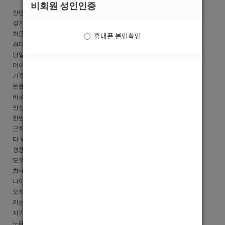
비회원 성인인증
안녕하세요
경기 안산에 위치한 최다 콜보유 “ 놀자 ” 입니다.
처음 일해보는데 가르쳐 주지도 않고
휴대폰 본인확인
최다 콜 보유라해서 광고보고 왔는데, 와보니 일도없고,
당일 TC지급이라 해놓고 돈장난 치는 그런곳에서
더이상 있으실 필요가 없습니다.
가족같은 분위기와 즐겁고 바쁘게 일하면서
돈을 쓸어 담는게 무엇인지 하루만 출근해 보시면
바로 알 수 있습니다.
안산 지역 박스 최고의 사이즈를 자랑하고 있으며,
한번 인연을 맺으면 계속 같이 지내는 식구들이 태반입니다.
근처 콜지명도 1순위 이며, 첫콜에 메이드 되기로 유명합니다.
타 박스들은 여러박스가 모여 밀방 및 자기선수들 챙기기에
경쟁이 심각한 실정이지놀자는 단일 박스 원칙으로
모두 내가족이라는 생각으로 빠른 적응 하실수 있게
최대한 노력합니다.
나이 20대~40대까지
오히려 나이많으신 분을 많이 찾는경우도 있습니다.
키는 기본적으로 170이상(깔창인정)
자기관리 및 스타일 좋으신분, 말재주 좋으신분
노래를 잘하시는분, 또는 끼가 넘치시는분