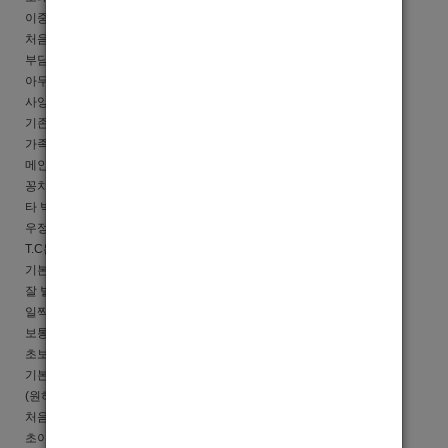
이중 한가지만 잘하셔도 대박나실겁니다.
처음이신 분들도 장점을 이끌어 드리니
부담스러워 마시고 도전하세요.
아무 준비없이 오셔서 꽁으로 드실려는 분들은
사양하겠습니다.
기존 가족들과 탄탄하게 유지해온 박스이니 오셔서 편안히
가족같이 돈버시길 바랍니다.
메인이나 박스 식구들과의 지명 밀방이 원할하여
꽁치는 일이 거의 없도록 손님 적응기반을 만들어드립니다.
타 박스와는 다르게 잦은 회식으로 선수들끼리의
우정이 돈독해 쉬는날에도 같이 어울릴 정도로 친근합니다.
T.C는 한시간 4만원이고 당일지급 됩니다.
기본 출근시간은 22시부터 다음날 08시까지이며
잘 벌어가시는 분들은 공통점이 있습니다.
일찍 나오셔서 일하시는분들, 출근을 매일같이 하시는분들은
보통
350+@(와리+팁
) 벌어가십니다.
초보자분들 오시면 일반인에서 선수로 만들어 드립니다.
기본 세팅법, 지명관리, 테이블매너, 노는방법 등
(원하시면 나이대로 맨투맨 붙여드려요)
처음 접하시는 초보자 분들 주저마시고 연락주세요.
초이스가 안되면 강제로라도 넣어드립니다.ㅋㅋ