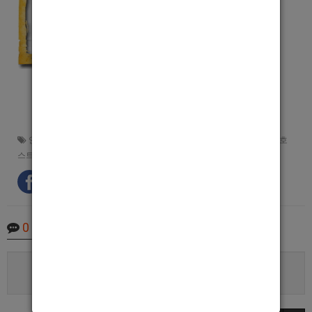
안산호빠
,
남자도우미
,
호빠
,
호스트바
,
여성전용노래방
,
남보도
,
안산호
스트바
0
Comments
로그인한 회원만 댓글 등록이 가능합니다.