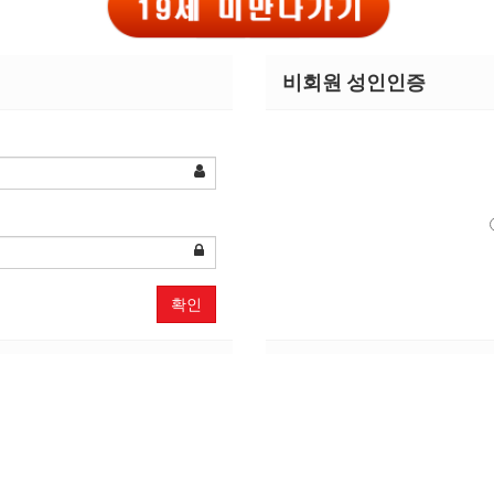
카스!
비회원 성인인증
20
확인
니다.