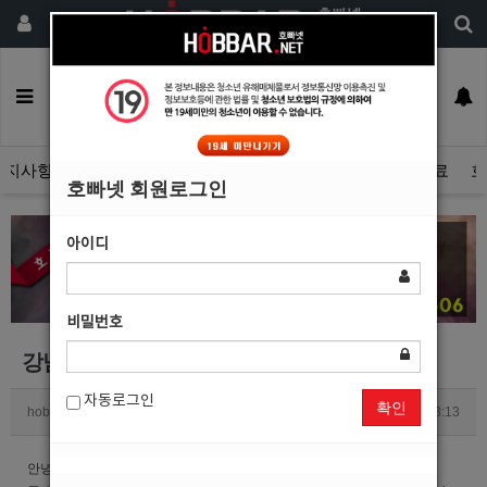
회원가입
구인정보
일자리구해요
커뮤니티
광고안내
이력서등록
공지사항
자유게시판
광고관리문의수정
호빠넷 광고자료
호
호빠넷 회원로그인
아이디
비밀번호
강남호빠 플러스배너광고 관련문의드립니다.
자동로그인
확인
hobbar_net
0
2360
2017.05.17 13:13
안녕하세요