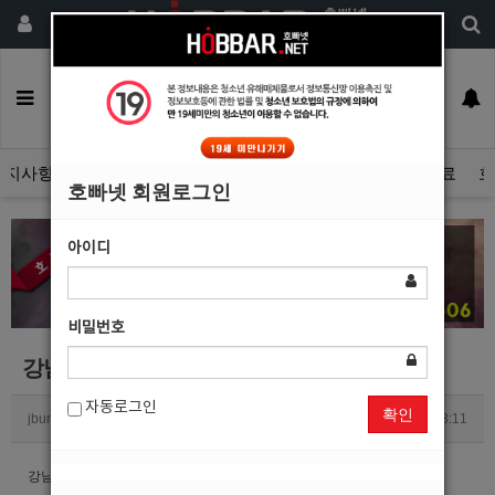
회원가입
구인정보
일자리구해요
커뮤니티
광고안내
이력서등록
공지사항
자유게시판
광고관리문의수정
호빠넷 광고자료
호
호빠넷 회원로그인
아이디
비밀번호
강남호빠 플러스배너광고 관련문의드립니다.
자동로그인
확인
jburn1123
0
2326
2017.05.17 13:11
강남호빠 업소 플러스 배너광고 신청하고 싶은데 어떻하면 되나요?