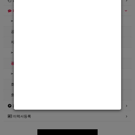
일자리구해요
커뮤니티
> 공지사항
공지사항
자유게시판
> 호빠넷 이용문의
광고관리문의수정
> 호빠넷 자료
호빠넷 광고자료
호빠넷 문구
광고안내
이력서등록