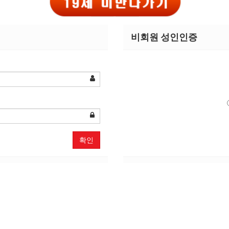
 드리려고요.
비회원 성인인증
20
광고 내주나요?
확인
회원만 댓글 등록이 가능합니다.