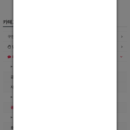
카테고리
구인정보
일자리구해요
커뮤니티
> 공지사항
공지사항
자유게시판
> 호빠넷 이용문의
광고관리문의수정
> 호빠넷 자료
호빠넷 광고자료