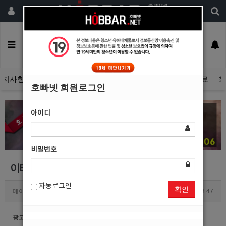
회원가입
구인정보
일자리구해요
커뮤니티
광고안내
이력서등록
공지사항
자유게시판
광고관리문의수정
호빠넷 광고자료
호
호빠넷 회원로그인
아이디
비밀번호
이태원중빠 출석합니다
자동로그인
확인
메이드
1
1768
2020.10.11 23:47
광고등록 햇어요