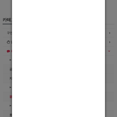
카테고리
구인정보
일자리구해요
커뮤니티
> 공지사항
공지사항
자유게시판
> 호빠넷 이용문의
광고관리문의수정
> 호빠넷 자료
호빠넷 광고자료