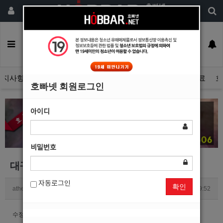
회원가입
구인정보
일자리구해요
커뮤니티
광고안내
이력서등록
공지사항
자유게시판
광고관리문의수정
호빠넷 광고자료
호
호빠넷 회원로그인
아이디
비밀번호
대구중빠 오션 광고 수정글 보내드렸습니다~
자동로그인
확인
athena1234
1
2044
2019.12.24 09:52
수정좀 부탁드려요 ^^