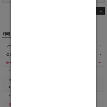
카테고리
구인정보
일자리구해요
커뮤니티
> 공지사항
공지사항
자유게시판
> 호빠넷 이용문의
광고관리문의수정