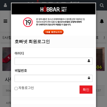
회원가입
구인정보
일자리구해요
커뮤니티
광고안내
이력서등록
공지사항
자유게시판
광고관리문의수정
호빠넷 광고자료
호
호빠넷 회원로그인
아이디
비밀번호
사무실도 광고가 가능한가요?
자동로그인
확인
bbqxix1
1
2127
2019.12.23 12:37
사무실도 광고 가능한가요?