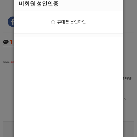
비회원 성인인증
휴대폰 본인확인
1
Comments
최고관리자
2019.12.23 12:38
안녕하세요
국내최대 남자도우미(호빠,호스트바) 구인구직 전문사이트 호빠넷
입니다.
사무실 광고 등록 가능합니다 ^^ 필요한 내용 문자 드렸습니다.
그럼 즐거운 하루 되세요.
로그인한 회원만 댓글 등록이 가능합니다.