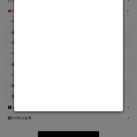
일자리구해요
커뮤니티
> 공지사항
공지사항
자유게시판
> 호빠넷 이용문의
광고관리문의수정
> 호빠넷 자료
호빠넷 광고자료
호빠넷 문구
광고안내
이력서등록