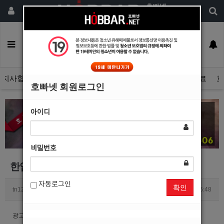
회원가입
구인정보
일자리구해요
커뮤니티
광고안내
이력서등록
공지사항
자유게시판
광고관리문의수정
호빠넷 광고자료
호
호빠넷 회원로그인
아이디
비밀번호
한업소에서는 광고 하나 밖에 못올리나요?
자동로그인
확인
tn1230s
0
2346
2018.03.26 15:48
광고 여러개 등록하고싶은데 한업소당 한개박에 못올리나요