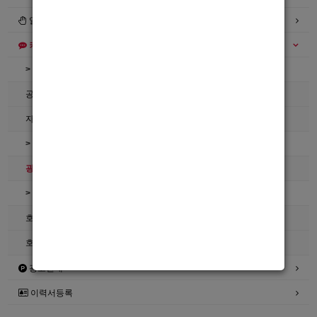
일자리구해요
커뮤니티
> 공지사항
공지사항
자유게시판
> 호빠넷 이용문의
광고관리문의수정
> 호빠넷 자료
호빠넷 광고자료
호빠넷 문구
광고안내
이력서등록