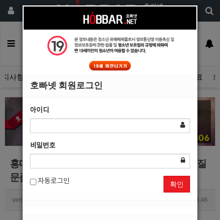
회원가입
구인정보
일자리구해요
커뮤니티
광고안내
이력서등록
공지사항
자유게시판
광고관리문의수정
호빠넷 광고자료
호
호빠넷 회원로그인
아이디
비밀번호
홍대쪽에서 일하고 있는 홍대호빠 선수인데요 질
문좀..
자동로그인
확인
vermouth13
0
2303
2017.08.09 14:46