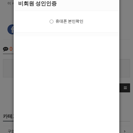
비회원 성인인증
이 사이트는 업주들만 광고 올리는 사이트인가요??
휴대폰 본인확인
0
Comments
로그인한 회원만 댓글 등록이 가능합니다.
카테고리
구인정보