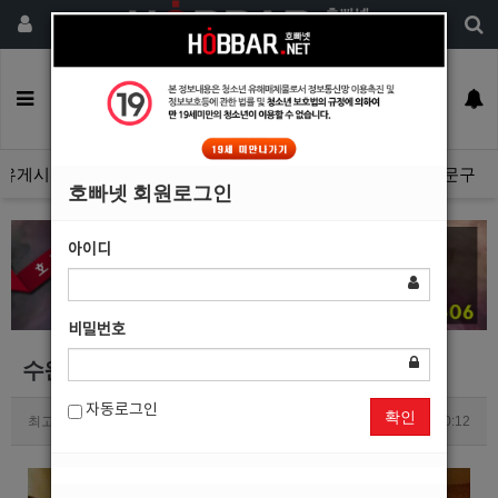
회원가입
구인정보
일자리구해요
커뮤니티
광고안내
이력서등록
유게시판
광고관리문의수정
호빠넷 광고자료
호빠넷 문구
호빠넷 회원로그인
아이디
비밀번호
수원핫플 수원호빠 혼 홍보사진
자동로그인
확인
최고관리자
0
3455
2020.10.18 20:12