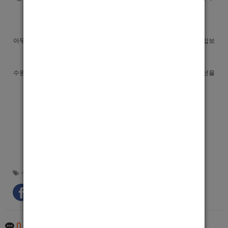
완비되어
많은 여성고객님이 방문해 주시고 계십니다.
아무것도 모르는 초보분들도 실력있는 선수로 만들어드리며, 확실한 수입보
장해 드립니다.
수원호빠 혼으로 오셔서 여러분의 금전상황이 더욱 나아질수 있도록 최선을
다해 도와드리겠습니다.
24시간 언제든지 문의 가능합니다.
꼭 연락주세요.
수원핫플
,
수원호빠
,
인계동호빠
0
Comments