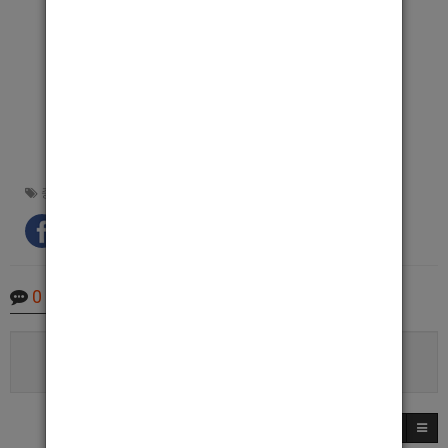
고민되시는분 !! 최신식 숙소제공과 각종 다양한 혜택으로
최고의 조건으로 여러분을 모십니다.
일단 한번 문의주세요.
강북호빠 1등업소 :
중랑구호빠
중랑구호빠
,
강북호빠
,
묵동호빠
0
Comments
로그인한 회원만 댓글 등록이 가능합니다.