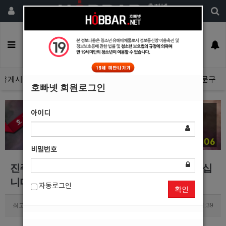
회원가입
구인정보
일자리구해요
커뮤니티
광고안내
이력서등록
유게시판
광고관리문의수정
호빠넷 광고자료
호빠넷 문구
호빠넷 회원로그인
아이디
비밀번호
진주호빠 진주아담 최고의 업소에서 선수를 모십
니다
자동로그인
확인
최고관리자
0
3735
2019.07.24 11:39