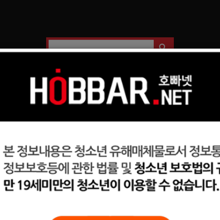
일자리구해요
커뮤니티
광고