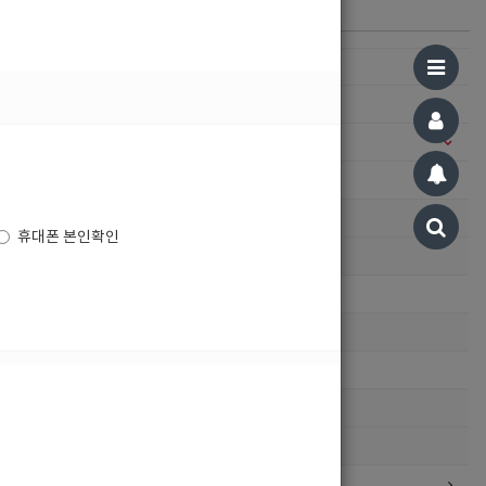
카테고리
구인정보
일자리구해요
19.07.04 11:53
커뮤니티
> 공지사항
공지사항
휴대폰 본인확인
자유게시판
> 호빠넷 이용문의
광고관리문의수정
> 호빠넷 자료
호빠넷 광고자료
호빠넷 문구
광고안내