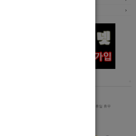
이력서등록
고객센터
+
1644-8606
월-금 : AM 09:00 ~ PM 12:00, 일/공휴일 휴무
Bank Info
신한은행 110-321-197015 강지민