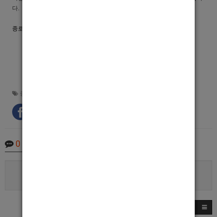
다.
종로중빠 써클 구인공고 바로가기
종로중빠
,
이태원중빠
,
중빠써클
,
호빠넷
0
Comments
로그인한 회원만 댓글 등록이 가능합니다.