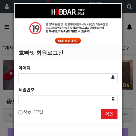
회원가입
구인정보
일자리구해요
커뮤니티
광고안내
이력서등록
유게시판
광고관리문의수정
호빠넷 광고자료
호빠넷 문구
호빠넷 회원로그인
아이디
비밀번호
종로중빠 서클 안내사진
자동로그인
확인
최고관리자
0
3261
2019.05.10 16:59