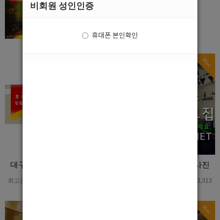
비회원 성인인증
휴대폰 본인확인
Hot
Hot
대구 자매다방 상세이미지
부산 서면남보도 홍보사진
최고관리자
0
621
최고관리자
0
3,313
Hot
Hot