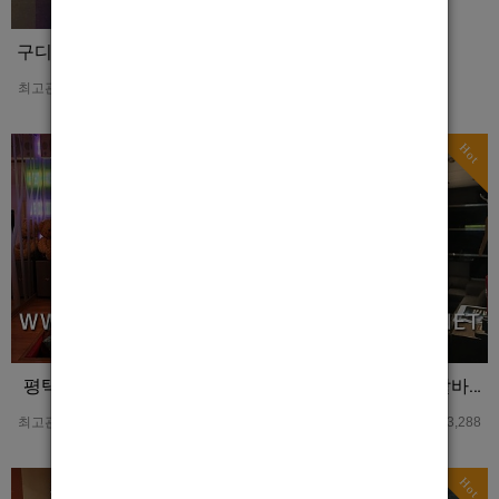
구디호빠 궁전 홍보글 입니다
최고관리자
0
3,150
Hot
Hot
평택남보도 인스타 홍보글
강남쿨타임 강남호빠 알바모집 홍보사진
최고관리자
0
3,282
최고관리자
0
3,288
Hot
Hot