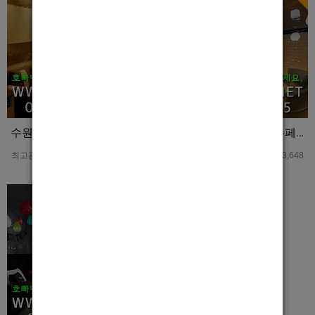
수원핫플 수원호빠 혼 홍보사진
진주핫플 진주남보도 뉴페이스 홍보사진
최고관리자
0
3,463
최고관리자
0
3,648
Hot