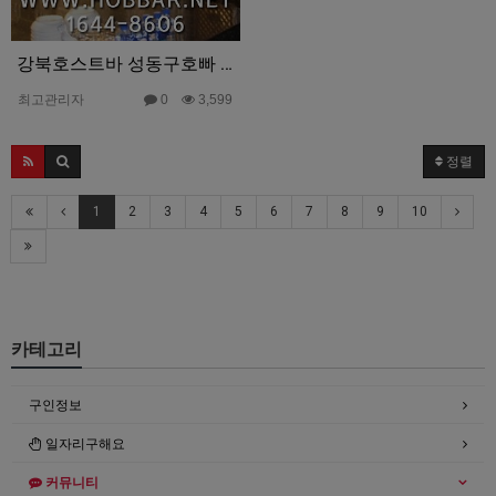
강북호스트바 성동구호빠 W 홍보사진
최고관리자
0
3,599
정렬
1
2
3
4
5
6
7
8
9
10
카테고리
구인정보
일자리구해요
커뮤니티