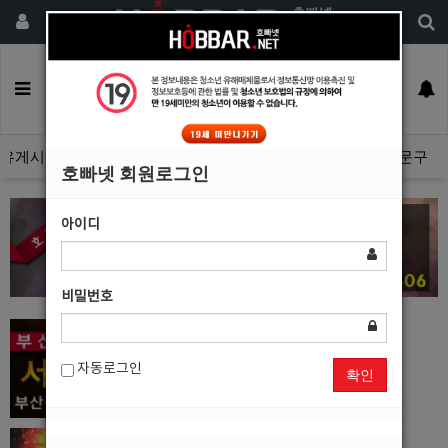
회원가입
구인정보
일자리구해요
커뮤니티
광고안내
이력서등록
유게시판
광고관리문의수정
호빠넷 광고자료
호빠넷 문구
호빠넷 회원로그인
아이디
비밀번호
자동로그인
확인