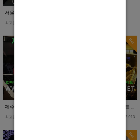
서울 종로중빠 메이드 홍보사진
최고관리자
0
3,708
Hot
Hot
제주도호빠 업소안내 및 알바문의는 여기로 연락주세요
[호빠넷] 거제호빠 비스트 홍보사진
최고관리자
0
3,049
최고관리자
0
3,013
Hot
Hot